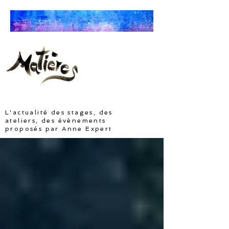
ARTS SOMATIQUES
L'actualité des stages, des
ateliers, des évènements
proposés par Anne Expert