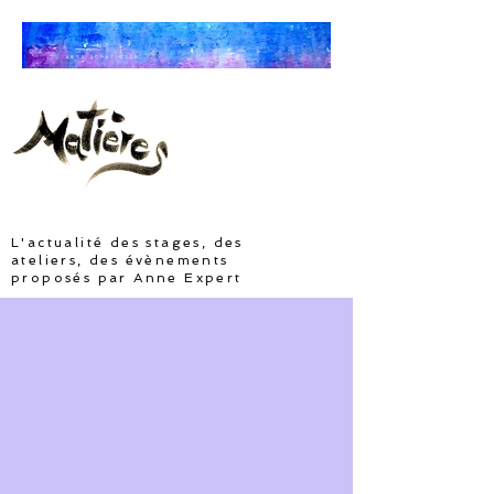
ARTS SOMATIQUES
L'actualité des stages, des
ateliers, des évènements
proposés par Anne Expert