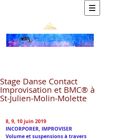
ret
ARTS
our
SOMA
au
blo
TIQU
g
ES
Stage Danse Contact
Improvisation et BMC® à
St-Julien-Molin-Molette
8, 9, 10 juin 2019
INCORPORER, IMPROVISER
Volume et suspensions à travers 