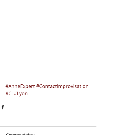
#AnneExpert
#ContactImprovisation
#CI
#Lyon
Commentaires