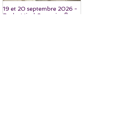
19 et 20 septembre 2026 -
Body-Mind Centering® -
Notre architecture vivante
Posts Récents
19 et 20 septembre 2026 -
Body-Mind Centering® -
Notre architecture vivante
19 au 22 juillet 2026 - Body-
Mind Centering® -