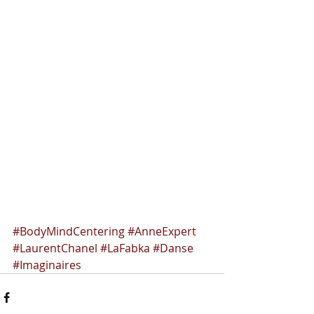
#BodyMindCentering
#AnneExpert
#LaurentChanel
#LaFabka
#Danse
#Imaginaires