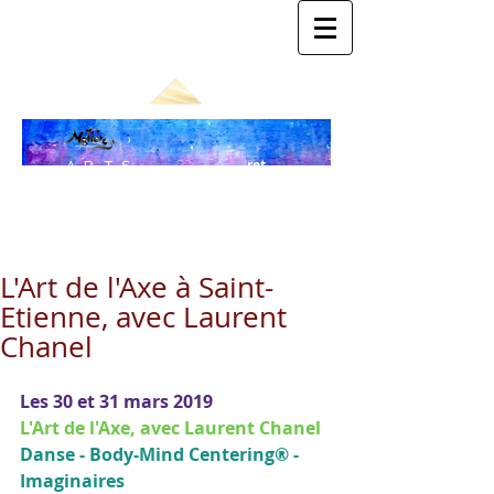
ret
ARTS
our
SOMA
au
blo
TIQU
g
ES
L'Art de l'Axe à Saint-
Etienne, avec Laurent
Chanel
Les 30 et 31 mars 2019
L'Art de l'Axe, avec Laurent Chanel
Danse - Body-Mind Centering® - 
Imaginaires