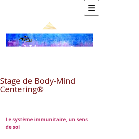
ret
ARTS
our
SOMA
au
blo
TIQU
g
ES
Stage de Body-Mind
Centering®
Le système immunitaire, un sens 
de soi